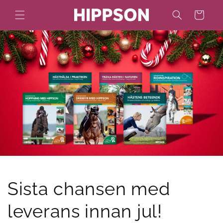
vidare
Varukorg
till
innehåll
Sista chansen med
leverans innan jul!